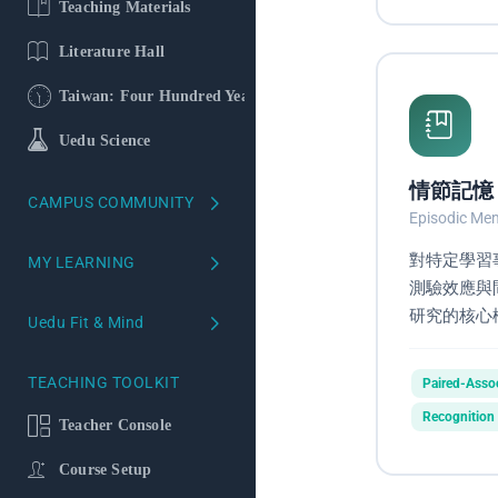
Teaching Materials
Literature Hall
Taiwan: Four Hundred Years
Uedu Science
情節記憶
CAMPUS COMMUNITY
Episodic Me
School version
對特定學習
MY LEARNING
測驗效應與
Course Reviews
My Learning Profile
研究的核心
Uedu Fit & Mind
Campus Ambassadors
Learning Profiling
Uedu Mind
TEACHING TOOLKIT
Paired-Assoc
Your AI
Uedu Fit
Recognitio
Teacher Console
AI Literacy Self-Study Course
Garmin Dashboard
Course Setup
Learning Portfolio