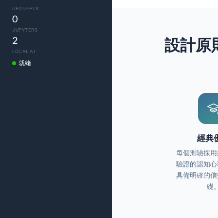
Tutorials
UEDUGPTS
Data Security
0
How to cite Uedu
Release notes
JUPYTERS
Research Ethics
2
設計原
Developer API
How to cite Uedu
LOCAL AI
就緒
經典
每個測驗採用
驗證的認知心
具備明確的信
礎