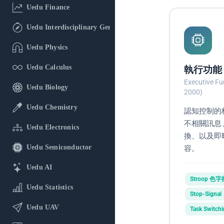
Uedu Finance
Uedu Interdisciplinary General Education
Uedu Physics
Uedu Calculus
執行功能
Executive Fun
Uedu Biology
2000)
Uedu Chemistry
認知控制的
不相關訊息
Uedu Electronics
換、以及即
Uedu Semiconductor
容。
Uedu AI
Stroop 色
Uedu Statistics
Stop-Signal
Uedu UAV
Task Switch