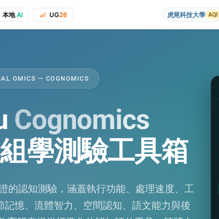
本地
AI
UG
26
虎尾科技大學
AQI
NAL OMICS — COGNOMICS
u
Cognomics
on to the course project website and public presentations, your real name
組學測驗工具箱
學驗證的認知測驗，涵蓋執行功能、處理速度、工
節記憶、流體智力、空間認知、語文能力與後