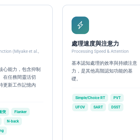
處理速度與注意力
ction (Miyake et al.,
Processing Speed & Attention
基本認知處理的效率與持續注意
核心能力，包含抑制
力，是其他高階認知功能的基
、在任務間靈活切
礎。
時更新工作記憶內
Simple/Choice RT
PVT
UFOV
SART
DSST
字衝突
Flanker
N-back
ing