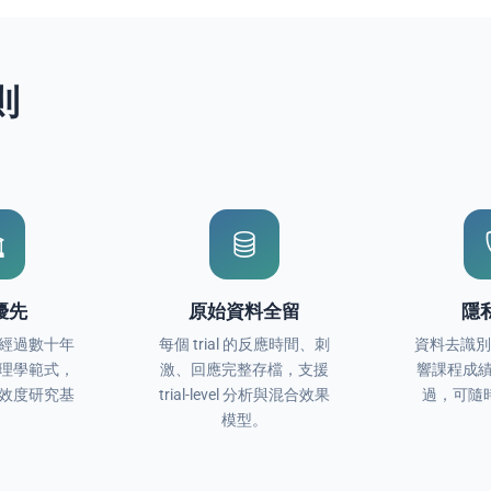
則
優先
原始資料全留
隱
經過數十年
每個 trial 的反應時間、刺
資料去識
理學範式，
激、回應完整存檔，支援
響課程成績
效度研究基
trial-level 分析與混合效果
過，可隨
。
模型。