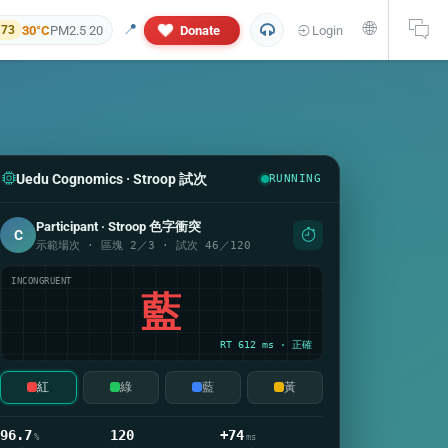
🌐
📍
30°C
PM2.5 20
Donate
Login
 73
Uedu Cognomics · Stroop 試次
RUNNING
Participant · Stroop 色字衝突
C
示範場次 · 區塊 2／3 · 試次 46／120
 and personal information will not appear in this research report. If yo
INCONGRUENT
藍
RT 612 ms · 正確
紅
綠
藍
黃
96.7
120
+74
%
ms