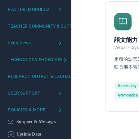
Activity Records
Mountain Map
FEATURE MODULES
Wellness Toolkit
My Certificates
EMI Toolkit
TEACHER COMMUNITY & SUPPORT
Research process
EMI Teaching Articles
Teacher Community
語文能力
Uedu News
Assessment Toolkit
Verbal / Crys
Teacher Research Community
News & Media
Interaction Toolkit
累積的語言
TECHNOLOGY SHOWCASE
AI Teaching Assistant Setup Guide
映長期學習
Teaching Workshops
Forum Toolkit
PALM
Teaching Research Support
RESEARCH OUTPUT & EXCHANGE
AI Knowledge Base
UeduPAD
Vocabulary
Research Evidence
USER SUPPORT
Grammatical
Learning Theory
Uedu Brain
Dev
Research Milestones
Course Search
POLICIES & MORE
Research Using Uedu
Features
About Us
Support & Messages
Events We Host
FAQ
Privacy Policy
Uptime Data
Conferences Attended