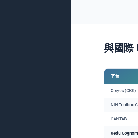
與國際 B
平台
Creyos (CBS)
NIH Toolbox C
CANTAB
Uedu Cognom