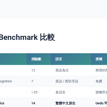
enchmark 比較
測驗數
語言
授權
12
英語為主
商用封
ognition
7
英語 / 西班牙語
免費
~25
多語言
授權昂
ics
14
繁體中文原生
Uedu