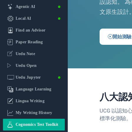
設認知。 
Agentic AI
文原生設計
Local AI
Find an Advisor
開始測驗
Paper Reading
Uedu Note
Uedu Open
Uedu Jupyter
Language Learning
八大認
Lingua Writing
UCG 以認
My Writing History
標準化測驗。
Cognomics Test Toolkit