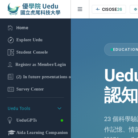
CISOSE
26
Home
Explore Uedu
EDUCATIO
Student Console
Register as Member/Login
Ued
(2) In future presentations of the research findings, in additi
認知
Survey Center
Uedu Tools
23 個科
UeduGPTs
作記憶、情
Aida Learning Companion