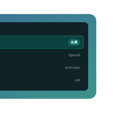
免費
OpenAI
Anthropic
xAI