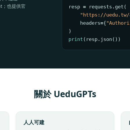
ent；也提供官
resp = requests.get(

"https://uedu.tw/
    headers={
"Authori
print
(resp.json())
關於 UeduGPTs
人人可建