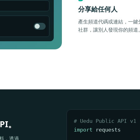
分享給任何人
產生頻道代碼或連結，一鍵分
社群，讓別人發現你的頻道
# Uedu Public API v1
PI。
import
 requests

學資料，透過