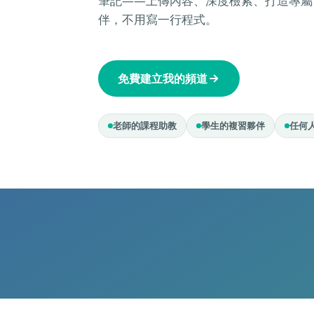
筆記——上傳內容、深度檢索、打造專屬 A
伴，不用寫一行程式。
PDF
W
PDF
Word
免費建立我的頻道
老師的課程助教
學生的複習夥伴
任何