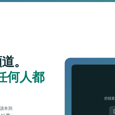
頻道。
任何人都
把檔案
讀本與