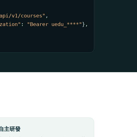
api/v1/courses"
,

zation"
: 
"Bearer uedu_****"
},

自主研發