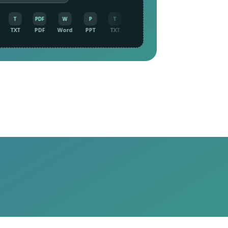
T
PDF
W
P
T
PDF
W
P
T
TXT
PDF
Word
PPT
TXT
PDF
Word
PPT
TXT