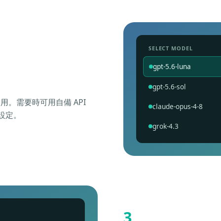
SELECT MODEL
gpt-5.6-luna
gpt-5.6-sol
用。需要時可用自備 API
claude-opus-4-8
設定。
grok-4.3
3