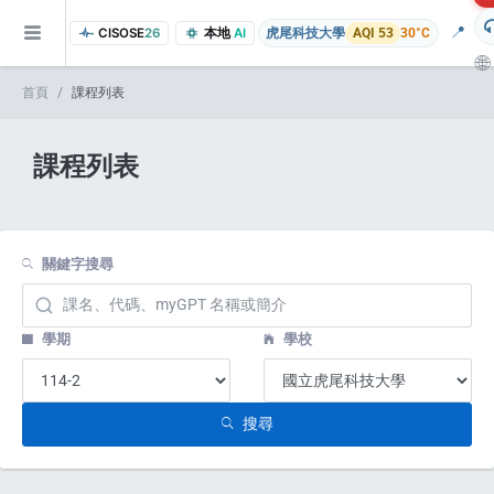
📍
CISOSE
26
本地
AI
虎尾科技大學
AQI 53
30°C
🌐
首頁
課程列表
課程列表
關鍵字搜尋
of the research findings, in addition to the course project website and p
學期
學校
搜尋