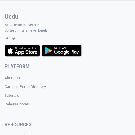
Uedu
Make learning visible
So teaching is never lonely
PLATFORM
About Us
Campus Portal Directory
Tutorials
Release notes
RESOURCES