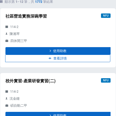
顯示第
1
–
12
筆，共
1772
筆結果
社區營造實務深碗學習
NFU
114-2
陳湘琴
四休閒三甲
使用助教
查看詳情
校外實習-產業研發實習(二)
NFU
114-2
沈金鐘
碩自動二甲
使用助教