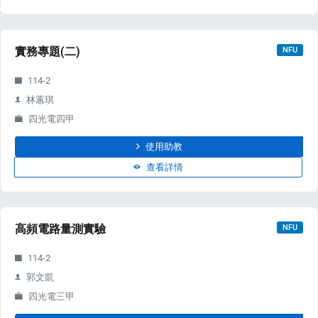
實務專題(二)
NFU
114-2
林蕙琪
四光電四甲
使用助教
查看詳情
高頻電路量測實驗
NFU
114-2
郭文凱
四光電三甲