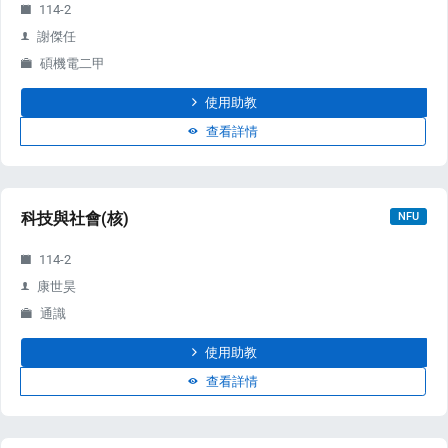
114-2
e
謝傑任
碩機電二甲
使用助教
查看詳情
PORT
科技與社會(核)
NFU
ty
114-2
p Guide
康世昊
通識
NGE
使用助教
查看詳情