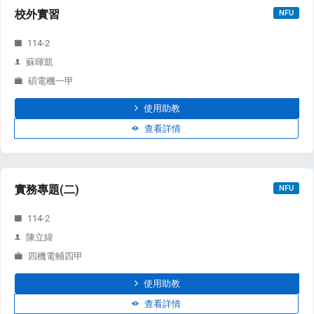
校外實習
NFU
114-2
蘇暉凱
碩電機一甲
使用助教
查看詳情
實務專題(二)
NFU
114-2
陳立緯
四機電輔四甲
使用助教
查看詳情