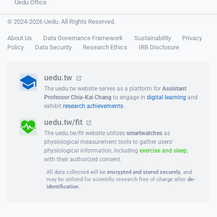
Uedu Office
© 2024-2026 Uedu. All Rights Reserved.
About Us
Data Governance Framework
Sustainability
Privacy
Policy
Data Security
Research Ethics
IRB Disclosure
uedu.tw
The uedu.tw website serves as a platform for
Assistant
Professor Chia-Kai Chang
to engage in
digital learning
and
exhibit
research achievements
.
uedu.tw/fit
The uedu.tw/fit website utilizes
smartwatches
as
physiological measurement tools to gather users'
physiological information, including
exercise and sleep
,
with their authorized consent.
All data collected will be
encrypted and stored securely
, and
may be utilized for scientific research free of charge after
de-
identification
.