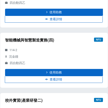
四自動四乙
使用助教
查看詳情
智能機械與智慧製造實務(四)
NFU
s
114-2
沈金鐘
四自動四乙
使用助教
查看詳情
校外實習(產業研發二)
NFU